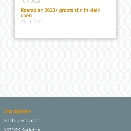
10-6-2024
Koersplan 2023+ groots zijn in klein
doen
27-11-2023
Ons kantoor
Gasthuisstraat 1
5331BK Kerkdriel