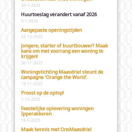
26-1-2026
Huurtoeslag verandert vanaf 2026
5-1-2026
Aangepaste openingstijden
22-12-2025
Jongere, starter of buurtbouwer? Maak
kans om met voorrang een woning te
krijgen!
20-11-2025
Woningstichting Maasdriel steunt de
campagne 'Orange the World'.
19-11-2025
Proost op de optop!
1-10-2025
Feestelijke oplevering woningen
Ipperakkeren
18-9-2025
Maak kennis met OnsMaasdriel