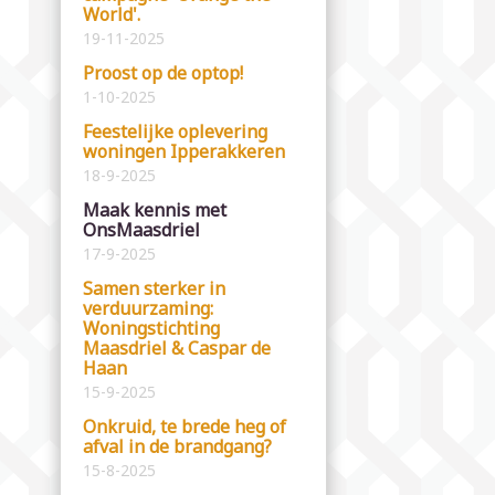
World'.
19-11-2025
Proost op de optop!
1-10-2025
Feestelijke oplevering
woningen Ipperakkeren
18-9-2025
Maak kennis met
OnsMaasdriel
17-9-2025
Samen sterker in
verduurzaming:
Woningstichting
Maasdriel & Caspar de
Haan
15-9-2025
Onkruid, te brede heg of
afval in de brandgang?
15-8-2025