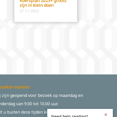
Koersplan 2023+ groots
zijn in klein doen
27-11-2023
zoeken kantoor
j zijn geopend voor bezoek op maandag en
nderdag van 9.00 tot 10.00 uur.
lt u buiten deze tijden komen? Maak dan
Need help reading?