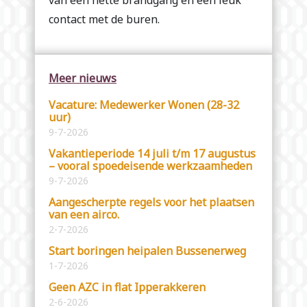
van een nette brandgang én een leuk
contact met de buren.
Meer nieuws
Vacature: Medewerker Wonen (28-32
uur)
9-7-2026
Vakantieperiode 14 juli t/m 17 augustus
– vooral spoedeisende werkzaamheden
9-7-2026
Aangescherpte regels voor het plaatsen
van een airco.
2-7-2026
Start boringen heipalen Bussenerweg
1-7-2026
Geen AZC in flat Ipperakkeren
2-6-2026