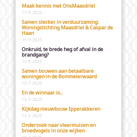
Maak kennis met OnsMaasdriel
17-9-2025
Samen sterker in verduurzaming:
Woningstichting Maasdriel & Caspar de
Haan
15-9-2025
Onkruid, te brede heg of afval in de
brandgang?
15-8-2025
Samen bouwen aan betaalbare
woningen in de Bommelerwaard
15-7-2025
En de winnaar is...
15-5-2025
Kijkdag nieuwbouw Ipperakkeren
12-5-2025
Onderzoek naar vleermuizen en
broedvogels in onze wijken