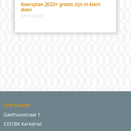
Koersplan 2023+ groots zijn in klein
doen
27-11-2023
Ons kantoor
Gasthuisstraat 1
5331BK Kerkdriel