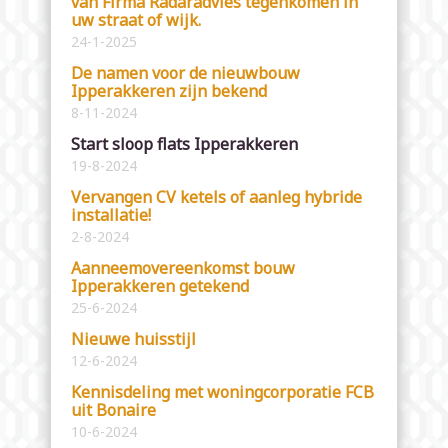
van Firma Radaradvies tegenkomen in
uw straat of wijk.
24-1-2025
De namen voor de nieuwbouw
Ipperakkeren zijn bekend
8-11-2024
Start sloop flats Ipperakkeren
19-8-2024
Vervangen CV ketels of aanleg hybride
installatie!
2-8-2024
Aanneemovereenkomst bouw
Ipperakkeren getekend
25-6-2024
Nieuwe huisstijl
12-6-2024
Kennisdeling met woningcorporatie FCB
uit Bonaire
10-6-2024