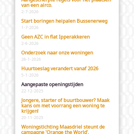
van een airco.
2-7-2026
Start boringen heipalen Bussenerweg
1-7-2026
Geen AZC in flat Ipperakkeren
2-6-2026
Onderzoek naar onze woningen
26-1-2026
Huurtoeslag verandert vanaf 2026
5-1-2026
Aangepaste openingstijden
22-12-2025
Jongere, starter of buurtbouwer? Maak
kans om met voorrang een woning te
krijgen!
20-11-2025
Woningstichting Maasdriel steunt de
campagne 'Orange the World'.